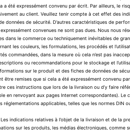
a a été expressément convenu par écrit. Par ailleurs, le risq
ivement au client. Veuillez tenir compte à cet effet des indi
de données de sécurité. D’autres caractéristiques de perfor
s expressément convenues ne sont pas dues. Nous nous rése
les dans le commerce ou techniquement inévitables de gran
nant les couleurs, les formulations, les procédés et l’utilis
tés commandées, dans la mesure où cela n’est pas inacceptab
escriptions ou recommandations pour le stockage et l’utilisa
formations sur le produit et des fiches de données de sécurit
nt être remises que si cela a été expressément convenu pa
re ces instructions que lors de la livraison ou d’y faire ré
e en renvoyant aux pages Internet correspondantes). Le clie
s réglementations applicables, telles que les normes DIN o
s indications relatives à l’objet de la livraison et de la pr
ations sur les produits, les médias électroniques, comme su