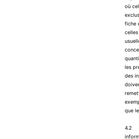
où cel
exclus
fiche 
celle
usuel
concer
quanti
les pr
des in
doive
remett
exempl
que le
4.2 Le
inform