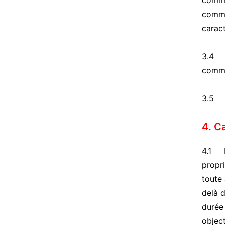
comma
comman
carac
3.4 U
comma
3.5 OK
4. C
4.1 La
propri
toute 
delà d
durée 
objec