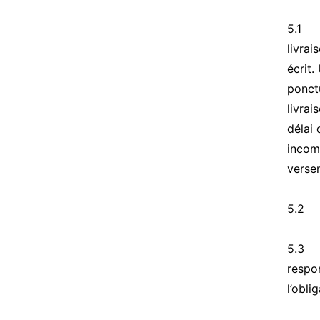
5.1 L
livra
écrit.
ponctu
livrai
délai 
incomb
verse
5.2 N
5.3 L
respo
l’obli