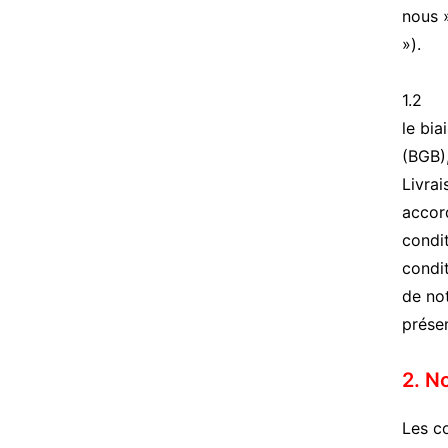
nous 
»).
1.2 Le
le bia
(BGB)
Livrai
accord
condi
condit
de not
prése
2. N
Les co