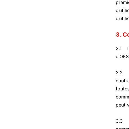
premiè
d’util
d’util
3. C
3.1 La
d’OKS
3.2 E
contra
toute
comma
peut v
3.3 D