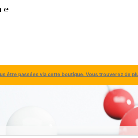
H
 être passées via cette boutique. Vous trouverez de plu