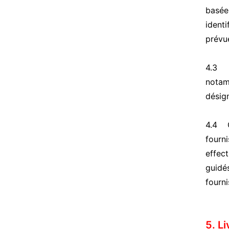
basée
identi
prévue
4.3 Le
notam
désig
4.4 O
fourni
effect
guidés
fourni
5. Li