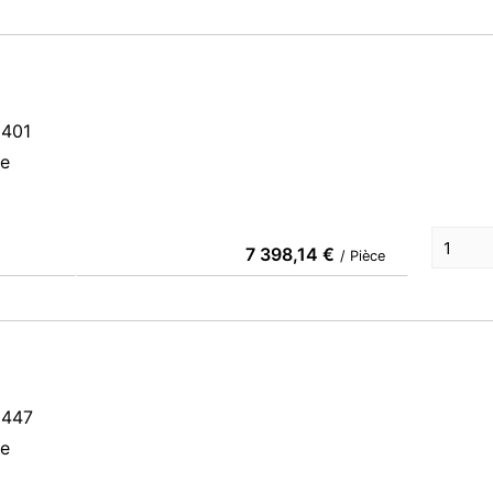
0401
ce
7 398,14 €
/ Pièce
60447
ce