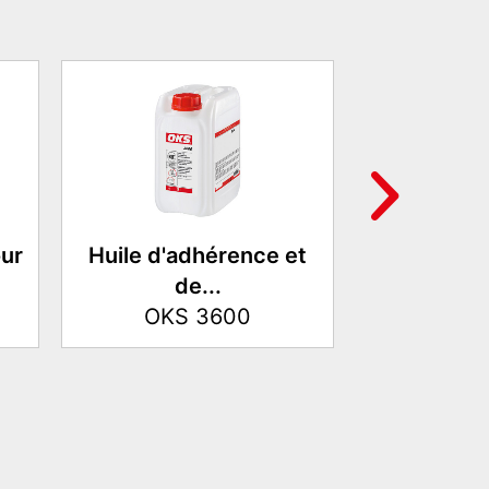
our
Huile d'adhérence et
Huile t
de...
températu
OKS 3600
OKS