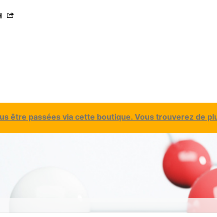
H
 être passées via cette boutique. Vous trouverez de plu