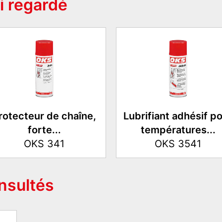
i regardé
rotecteur de chaîne,
Lubrifiant adhésif p
forte...
températures...
OKS 341
OKS 3541
onsultés