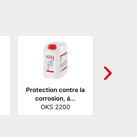
Protection contre la
Pâte lubri
corrosion, á...
haute pr
OKS 2200
OKS