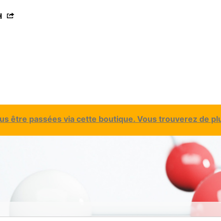
H
 être passées via cette boutique. Vous trouverez de plu