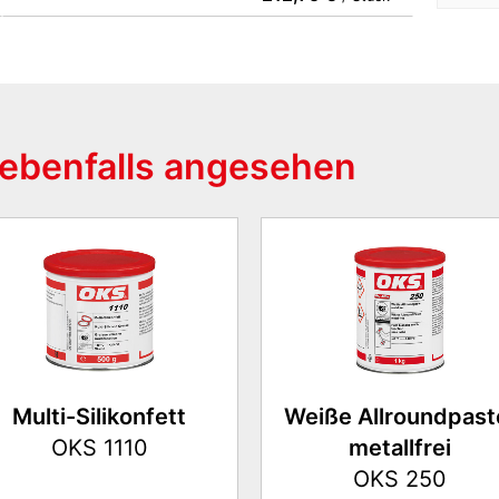
ebenfalls angesehen
Multi-Silikonfett
Weiße Allroundpast
OKS 1110
metallfrei
OKS 250