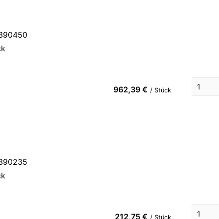
3390450
ck
962,39 €
/ Stück
3390235
ck
212,75 €
/ Stück