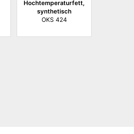
Hochtemperaturfett,
Hochtem
synthetisch
Mehrzw
OKS 424
OKS