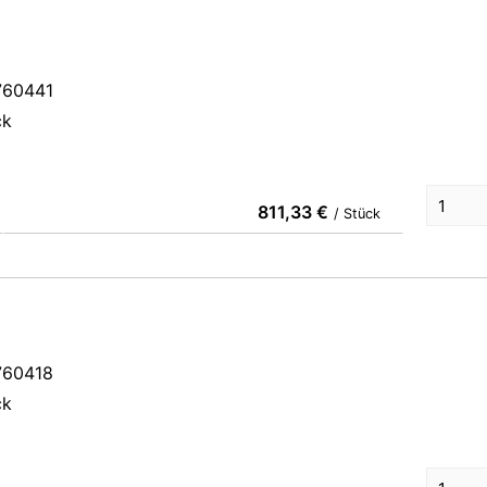
760441
ck
811,33 €
/ Stück
760418
ck