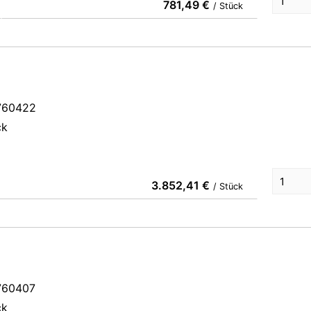
781,49 €
/ Stück
1760422
ck
3.852,41 €
/ Stück
1760407
ck