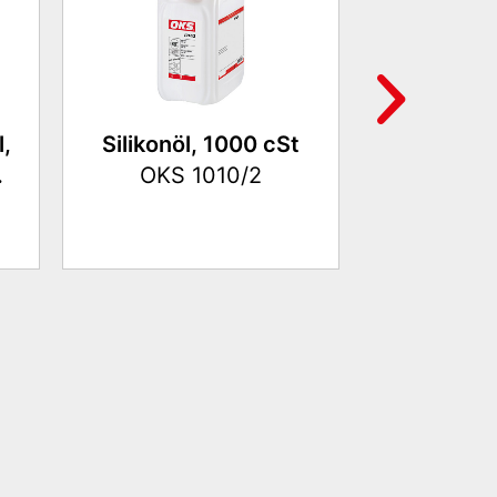
,
Silikonöl, 1000 cSt
Trennmittel
.
OKS 1010/2
OKS