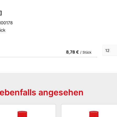
]
100178
ück
8,78 €
/ Stück
ebenfalls angesehen