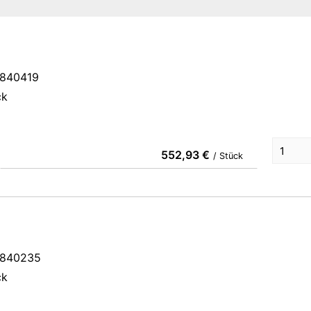
4840419
ck
552,93 €
/ Stück
4840235
ck